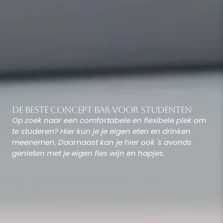
De beste Concept Bar voor studenten
Op zoek naar een comfortabele en flexibele plek om 
te studeren? Hier kun je je eigen eten en drinken 
meenemen. Daarnaast kan je hier ook 's avonds 
genieten met je eigen fles wijn en hapjes.